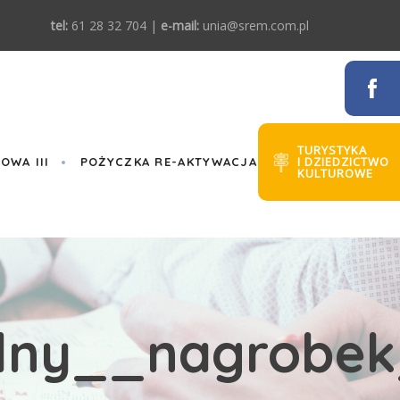
tel:
61 28 32 704 |
e-mail:
unia@srem.com.pl
TURYSTYKA
I DZIEDZICTWO
WA III
POŻYCZKA RE-AKTYWACJA
KULTUROWE
lny__nagrobek_