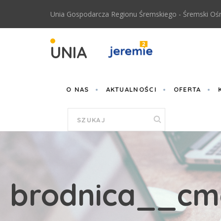
Przejdź do treści
Unia Gospodarcza Regionu Śremskiego - Śremski Ośr
UNIA
O NAS
AKTUALNOŚCI
OFERTA
Formularz
wyszukiwania
brodnica__cm