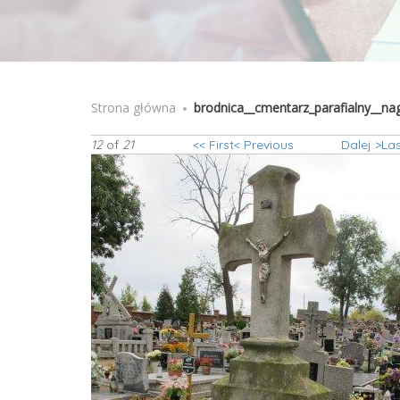
Strona główna
Jesteś tutaj
brodnica__cmentarz_parafialny__na
12
of
21
<< First
< Previous
Dalej >
Las
brodnica__cmenta