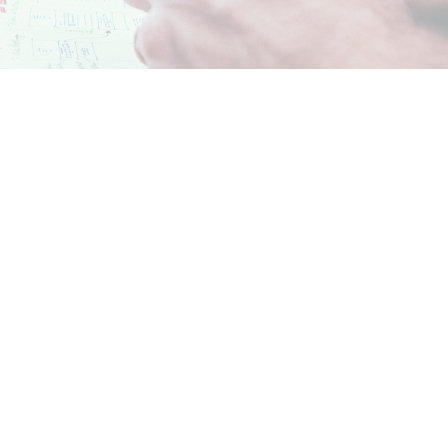
_szczepaniak.jpg