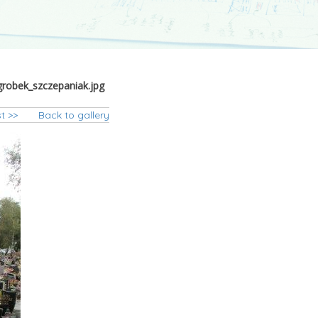
grobek_szczepaniak.jpg
t >>
Back to gallery
rz_parafialny__nagrobek