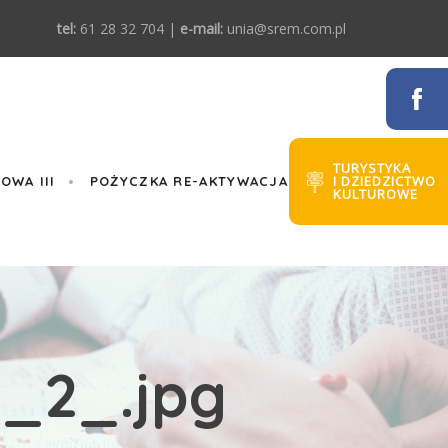
tel:
61 28 32 704 |
e-mail:
unia@srem.com.pl
TURYSTYKA
I DZIEDZICTWO
WA III
POŻYCZKA RE-AKTYWACJA
KULTUROWE
_2_.jpg