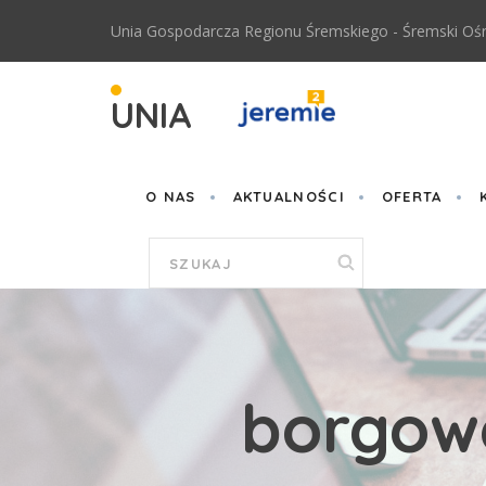
Przejdź do treści
Unia Gospodarcza Regionu Śremskiego - Śremski Ośr
UNIA
O NAS
AKTUALNOŚCI
OFERTA
Formularz
wyszukiwania
borgow