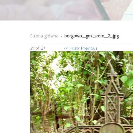
Strona główna
Jesteś tutaj
borgowo__gm._srem__2_.jpg
21
of
21
<< First
< Previous
borgowo__gm._sr