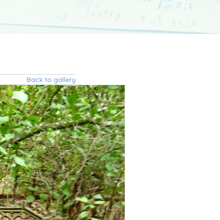
Back to gallery
em__2_.jpg