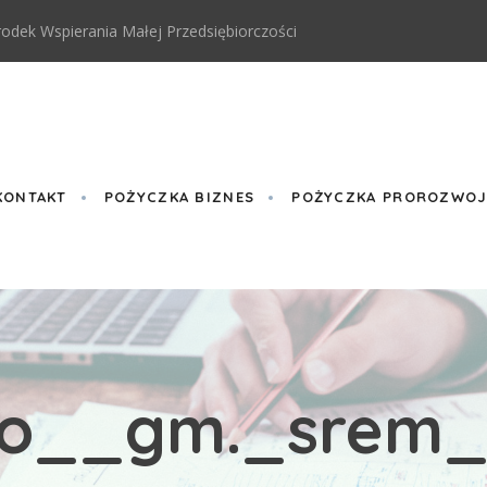
odek Wspierania Małej Przedsiębiorczości
KONTAKT
POŻYCZKA BIZNES
POŻYCZKA PROROZWOJO
o__gm._srem_