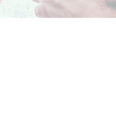
ta_nagrobna_ks._mateus