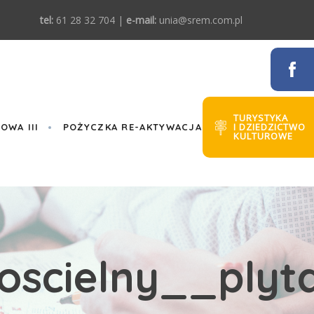
tel:
61 28 32 704 |
e-mail:
unia@srem.com.pl
TURYSTYKA
I DZIEDZICTWO
WA III
POŻYCZKA RE-AKTYWACJA
KULTUROWE
oscielny__plyt