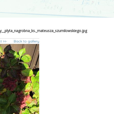
y__plyta_nagrobna_ks._mateusza_szumilowskiego.jpg
t >>
Back to gallery
tarz_przykoscielny__ply