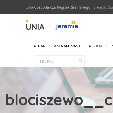
Przejdź do treści
Unia Gospodarcza Regionu Śremskiego - Śremski Ośr
UNIA
O NAS
AKTUALNOŚCI
OFERTA
Formularz
wyszukiwania
blociszewo__c