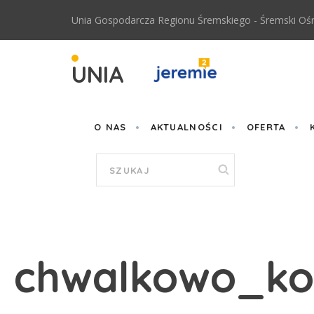
Przejdź do treści
Unia Gospodarcza Regionu Śremskiego - Śremski Ośr
UNIA
O NAS
AKTUALNOŚCI
OFERTA
Formularz
wyszukiwania
chwalkowo_kos