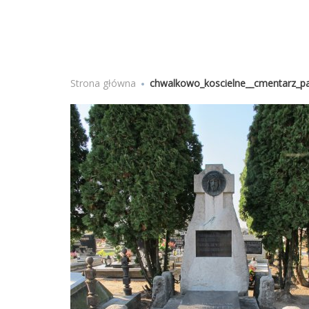
Strona główna
Jesteś tutaj
chwalkowo_koscielne__cmentarz_par