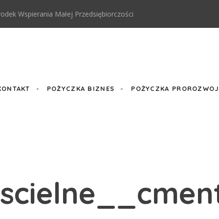
odek Wspierania Małej Przedsiębiorczości
KONTAKT
POŻYCZKA BIZNES
POŻYCZKA PROROZWOJO
cielne__cment