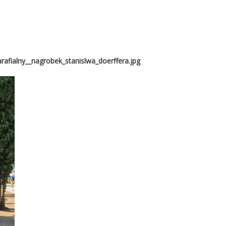
afialny__nagrobek_stanislwa_doerffera.jpg